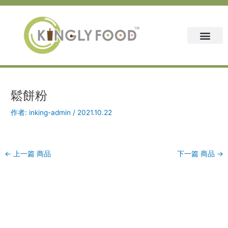
跳
Post
至
navigation
主
要
內
容
鬆餅粉
作者:
inking-admin
/
2021.10.22
←
上一篇 商品
下一篇 商品
→