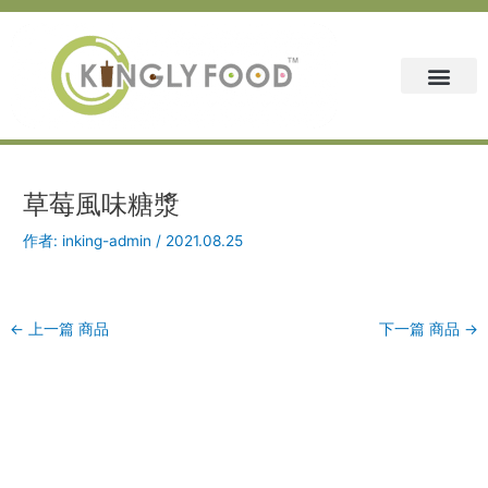
跳
Post
至
navigation
主
要
內
容
草莓風味糖漿
作者:
inking-admin
/
2021.08.25
←
上一篇 商品
下一篇 商品
→