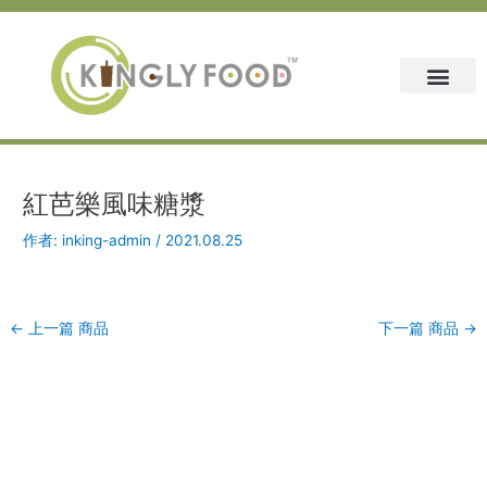
跳
Post
至
navigation
主
要
內
容
紅芭樂風味糖漿
作者:
inking-admin
/
2021.08.25
←
上一篇 商品
下一篇 商品
→