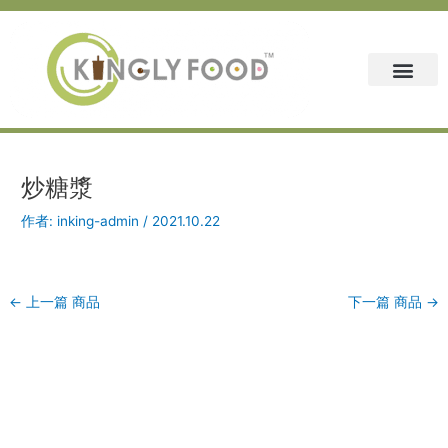
跳
Post
至
navigation
主
要
內
容
炒糖漿
作者:
inking-admin
/
2021.10.22
←
上一篇 商品
下一篇 商品
→